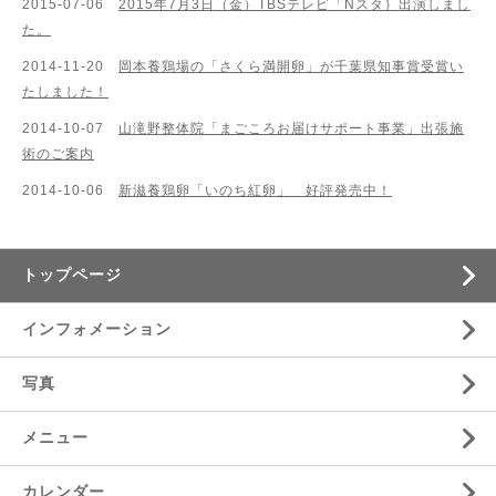
2015-07-06
2015年7月3日（金）TBSテレビ「Nスタ｝出演しまし
た。
2014-11-20
岡本養鶏場の「さくら満開卵」が千葉県知事賞受賞い
たしました！
2014-10-07
山滝野整体院「まごころお届けサポート事業」出張施
術のご案内
2014-10-06
新滋養鶏卵「いのち紅卵」 好評発売中！
トップページ
インフォメーション
写真
メニュー
カレンダー