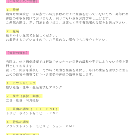
【ご来院上のご注意】
１．看板
山滝野整体院は、現時点で不特定多数の方々に施術を行っていないため、外部に整
体院の看板を掲げておりません。
判りづらい点をお詫び申し上げます。
ご来院の際は、赤い門扉を通り抜け、遠慮なく岡本養鶏場の母屋をお訪ね下さい。
２．服装
動きやすい服装でお越しください。
お着替えもございますので、ご用意のない場合でもご安心ください。
【施術の流れ】
当院は、体内画像診断では解決できなかった症状の緩和や手術によらない治療を専
門としております。
従って、問診を重視し、その時に最適な施術を選択し、毎日の生活を健やかに送る
ための自宅や職場で行うべき姿勢や体操の指導を致します。
１．カウンセリング
症状経過・仕事・生活習慣ヒアリング
２．検査（姿勢・動作）
立位・座位・写真撮影
３．筋肉の調整（ＴＰＴ・ＰＮＦ）
トリガーポイントセラピー・ＰＮＦ
４．骨格の調整
アジャストメント・モビリゼーション・ＣＭＴ
５．リラクゼーション