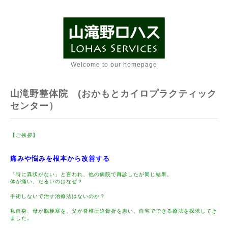
Welcome to our homepage
山滝野整体院 (おかもとカイロプラクティック
センター）
【ご挨拶】
痛みや悩みを根本から改善する
「特に異状がない」と言われ、他の病院で再診したが同じ結果。
体が痛い、だるいのはなぜ？
手術しないで治す治療法はないのか？
私自身、母が脳梗塞を、父が脊椎圧迫骨折を患い、自宅でできる療法を探求してき
ました。