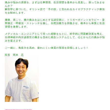
痛みや悩みの原因を、まずは仕事環境、生活習慣を基本から見直し、探ってみませ
んか？
解剖学に基づいた、ギリシャ語で「手の技」と言われるカイロプラクティック療法
をお勧めします。
腰痛、肩こり、膝の痛みをはじめとする諸症状に、トリガーポイントセラピー・姿
勢矯正・呼吸法・ストレッチを施し、自然治癒力を回復させ、根本から体質と生活
習慣を改善します。
メディカル・エンジニアとして培った経験をもとに、科学的に問題解決策を考え、
自律神経や内分泌器官の働きも含めた統合システムとして、心とからだの痛みや悩
みを捉えます。
ご一緒に、免疫力を高め、疲れにくい体質の実現を目指しましょう！
院長 岡本 忍