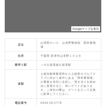
山滝野ロハス 山滝野整体院 岡本養鶏
店名
場
住所
千葉県 君津市山滝野１０２８
最寄り駅
ＪＲ久留里線久留里駅
上総自動車教習所から上総富士ゴルフク
ラブに向かう途中にある「岡本養鶏場」
の看板を目印に左折し、突き当りを斜め
道順
左に直進すると、赤いゲートがありま
す。ご来社の際は、ゲートを入って左奥
に駐車してください。
電話番号
0439-29-2778