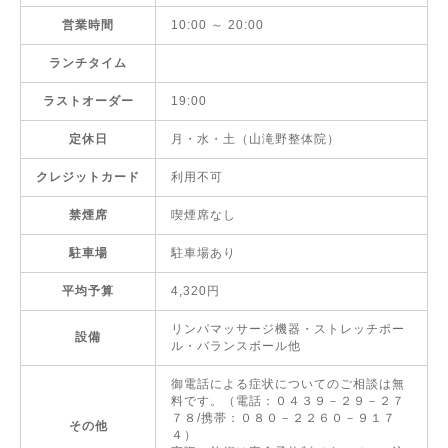
営業時間
10:00 ～ 20:00
ランチタイム
ラストオーダー
19:00
定休日
月・水・土（山滝野整体院）
クレジットカード
利用不可
禁煙席
喫煙席なし
駐車場
駐車場あり
平均予算
4,320円
リンパマッサージ機器・ストレッチポー
設備
ル・バランスボール他
御電話による症状についてのご相談は無
料です。（電話：０４３９－２９－２７
７８/携帯：０８０－２２６０－９１７
その他
４）