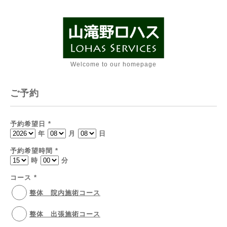
Welcome to our homepage
ご予約
予約希望日
*
年
月
日
予約希望時間
*
時
分
コース
*
整体 院内施術コース
整体 出張施術コース