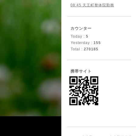
08:45 天王町整体院勤務
カウンター
Today :
5
Yesterday :
155
Total :
270185
携帯サイト