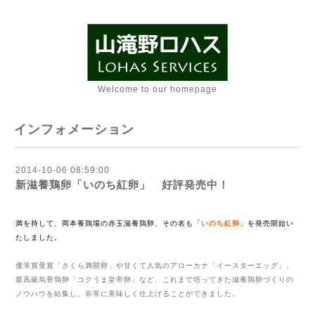
Welcome to our homepage
インフォメーション
2014-10-06 08:59:00
新滋養鶏卵「いのち紅卵」 好評発売中！
満を持して、岡本養鶏場の赤玉滋養鶏卵、その名も
「いのち紅卵」
を発売開始い
たしました。
優等賞受賞「さくら満開卵」や甘くて人気のアローカナ「イースターエッグ」、
最高級烏骨鶏卵「コクうま皇帝卵」など、
これまで培ってきた
滋養鶏卵づくりの
ノウハウを結集し、非常に美味しく仕上げることができました。