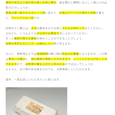
通常の赤玉より殻の色が濃く紅色に輝き
、箱を開けた瞬間にまぶしく感じたのは
私だけでしょうか。
黄身は濃く鮮やかなオレンジ色
に染まり、
白身はプリプリの弾力と甘味
を蓄え
た、
プレミアムな一品
です。
生卵かけご飯には、
まず
お醤油をかける前に
そのまま味わって
みてください。
それから、いつもよりも
少な目のお醤油で
召し上がってください。
きっと
素材の豊かな風味
を味わうことができることでしょう。
生卵が苦手な方にこそ、お勧めしたい
卵と言えます。
さらに、卵料理などでは
加熱調理
の際に卵の
乳化力が重要
となりますが、この卵
は
風合いも極上
に、
他の素材の美味しさを引き立て
、
ふっくらと仕上げることが
できます
ので、
お料理の腕
を上げたと言われ
る
のではないでしょうか。
もちろん、ゆで卵や目玉焼きだけでも、大変美味しくいただけます。
是非、一度お試しいただきたいと思います。