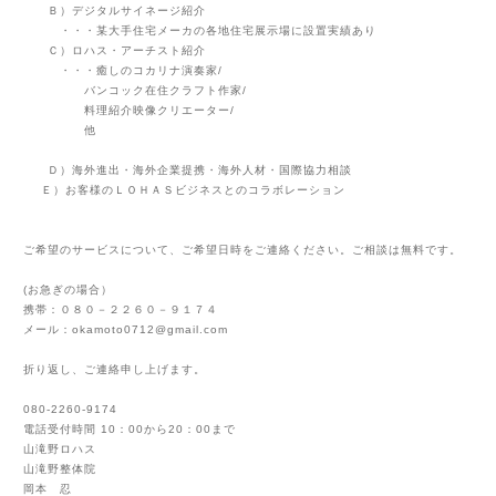
Ｂ）デジタルサイネージ紹介
・・・某大手住宅メーカの各地住宅展示場に設置実績あり
Ｃ）ロハス・アーチスト紹介
・・・癒しのコカリナ演奏家/
バンコック在住クラフト作家/
料理紹介映像クリエーター/
他
Ｄ）海外進出・海外企業提携・海外人材・国際協力相談
Ｅ）お客様の
ＬＯＨＡＳビジネスとのコラボレーション
ご希望のサービスについて、ご希望日時をご連絡ください。ご相談は無料です。
(お急ぎの場合）
携帯：０８０－２２６０－９１７４
メール：okamoto0712@gmail.com
折り返し、ご連絡申し上げます。
080-2260-9174
電話受付時間 10：00から20：00まで
山滝野ロハス
山滝野整体院
岡本 忍