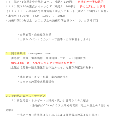
ＩＩ）院内45分通常全身施術コース（税込4,320円）
定期的が一番効果的
ＩＩＩ）院内20分重点クイックケア（税込2，200円）
多忙な方に。出張可
（ＩＩ＋ＩＩＩ）出張65分全身施術＆重点ケアセット（税込6,520円＋出張料）
＊出張料：500円/～５Km、1,000円/～10Km
＊施術時間90分以上（お二人以上の施術時間合算ＯＫ）で、出張料半額
＊姿勢教育・自律整体指導
＊出張＆イベントでのグループ指導（団体割引承ります）
２．岡本養鶏場
tamagonet.com
「優等賞」受賞 滋養鶏卵・烏骨鶏卵・アローカナ鶏卵販売
価格.com 卵 人気ランキングで連日首位更新中
（上記山滝野整体院出張施術お申込みなら、滋養鶏卵配達料無料）
＊地方発送・ギフト包装・業務用販売可
＊１００％純正粉末鶏糞販売
３．その他のロハス・サービス
Ａ）再生可能エネルギー（太陽光・風力）発電システム紹介
・・・
敷地内の
50KWクラス太陽光発電所（地上＆屋上の２基）を
見学可
（一流メーカ（世界第３位）のパネル＆高品質の施工＆良心価格）